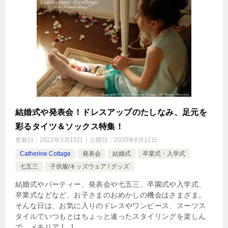
結婚式や発表会！ドレスアップのたしなみ、足元を
彩るタイツ＆ソックス特集！
更新日：
2022年3月15日
公開日：
2020年8月12日
Catherine Cottage
発表会
結婚式
卒業式・入学式
七五三
子供服/キッズウェア / グッズ
結婚式やパーティー、発表会や七五三、卒園式や入学式、
卒業式などなど、お子さまのおめかしの機会はさまざま。
そんな日は、お気に入りのドレスやワンピース、スーツス
タイルでいつもとはちょっと違ったスタイリングを楽しん
で、メモリア […]