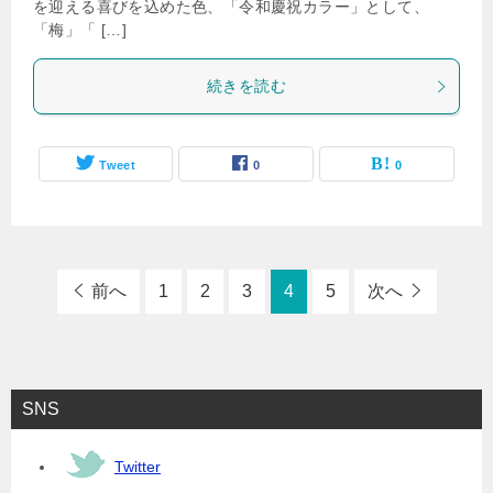
を迎える喜びを込めた色、「令和慶祝カラー」として、
「梅」「 […]
続きを読む
Tweet
0
0
前へ
1
2
3
4
5
次へ
SNS
Twitter