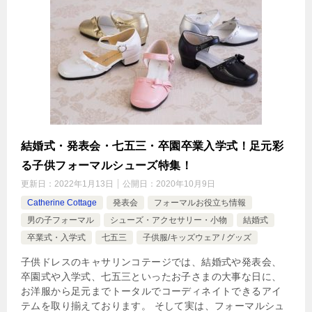
結婚式・発表会・七五三・卒園卒業入学式！足元彩
る子供フォーマルシューズ特集！
更新日：
2022年1月13日
公開日：
2020年10月9日
Catherine Cottage
発表会
フォーマルお役立ち情報
男の子フォーマル
シューズ・アクセサリー・小物
結婚式
卒業式・入学式
七五三
子供服/キッズウェア / グッズ
子供ドレスのキャサリンコテージでは、結婚式や発表会、
卒園式や入学式、七五三といったお子さまの大事な日に、
お洋服から足元までトータルでコーディネイトできるアイ
テムを取り揃えております。 そして実は、フォーマルシュ