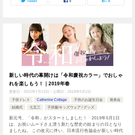
Tweet
0
0
新しい時代の幕開けは「令和慶祝カラー」でおしゃ
れを楽しもう！｜2019年春
更新日：
2022年7月13日
公開日：
2019年5月2日
子供ドレス
Catherine Cottage
子供のお誕生日会
発表会
結婚式
七五三
子供服/キッズウェア / グッズ
新元号、「令和」がスタートしました！ 2019年5月1日
は、お祝いムードさえ漂う新たな歴史の始まりの日となり
ましたね。 この改元に伴い、日本流行色協会が新しい時代