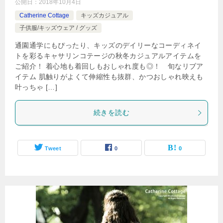
公開日：
2018年10月4日
Catherine Cottage
キッズカジュアル
子供服/キッズウェア / グッズ
通園通学にもぴったり、キッズのデイリーなコーディネイ
トを彩るキャサリンコテージの秋冬カジュアルアイテムを
ご紹介！ 着心地も着回しもおしゃれ度も◎！ 旬なリブア
イテム 肌触りがよくて伸縮性も抜群、かつおしゃれ映えも
叶っちゃ […]
続きを読む
Tweet
0
0