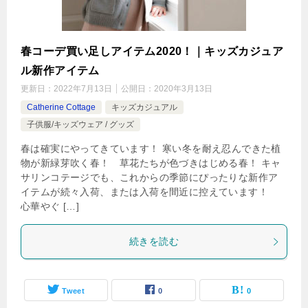
春コーデ買い足しアイテム2020！｜キッズカジュア
ル新作アイテム
更新日：
2022年7月13日
公開日：
2020年3月13日
Catherine Cottage
キッズカジュアル
子供服/キッズウェア / グッズ
春は確実にやってきています！ 寒い冬を耐え忍んできた植
物が新緑芽吹く春！ 草花たちが色づきはじめる春！ キャ
サリンコテージでも、これからの季節にぴったりな新作ア
イテムが続々入荷、または入荷を間近に控えています！
心華やぐ […]
続きを読む
Tweet
0
0