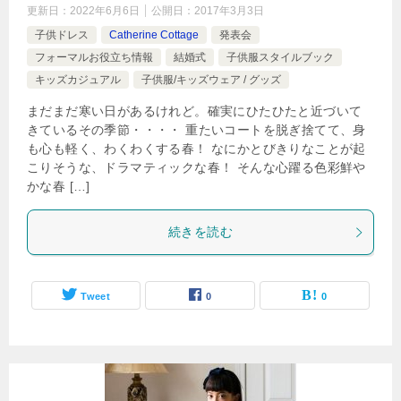
更新日：
2022年6月6日
公開日：
2017年3月3日
子供ドレス
Catherine Cottage
発表会
フォーマルお役立ち情報
結婚式
子供服スタイルブック
キッズカジュアル
子供服/キッズウェア / グッズ
まだまだ寒い日があるけれど。確実にひたひたと近づいて
きているその季節・・・・ 重たいコートを脱ぎ捨てて、身
も心も軽く、わくわくする春！ なにかとびきりなことが起
こりそうな、ドラマティックな春！ そんな心躍る色彩鮮や
かな春 […]
続きを読む
Tweet
0
0