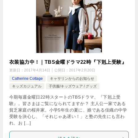
衣装協力中！｜TBS金曜ドラマ22時『下剋上受験』
更新日：
2017年4月14日
公開日：
2017年2月20日
Catherine Cottage
キャサリンからのお知らせ
キッズカジュアル
子供服/キッズウェア / グッズ
今期毎週金曜日22時スタートのTBSドラマ、『下剋上受
験』。皆さまはご覧になられてますか？ 主人公一家である
貧乏家庭の桜井家。小学5年生の夏に、娘である佳織の中学
受験を決心し、「それじゃあ遅い！」と塾の先生にも言わ
れ、お […]