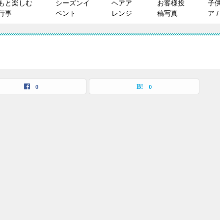
もと楽しむ
シーズンイ
ヘアア
お客様投
子
行事
ベント
レンジ
稿写真
ア 
0
0