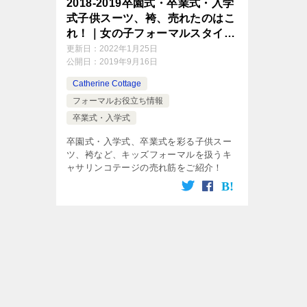
2018-2019卒園式・卒業式・入学
式子供スーツ、袴、売れたのはこ
れ！｜女の子フォーマルスタイル
ランキング
更新日：
2022年1月25日
公開日：
2019年9月16日
Catherine Cottage
フォーマルお役立ち情報
卒業式・入学式
卒園式・入学式、卒業式を彩る子供スー
ツ、袴など、キッズフォーマルを扱うキ
ャサリンコテージの売れ筋をご紹介！