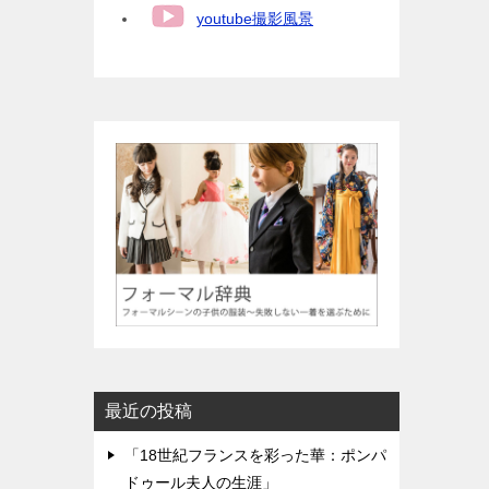
youtube撮影風景
最近の投稿
「18世紀フランスを彩った華：ポンパ
ドゥール夫人の生涯」