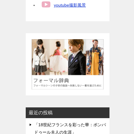
youtube撮影風景
最近の投稿
「18世紀フランスを彩った華：ポンパ
ドゥール夫人の生涯」