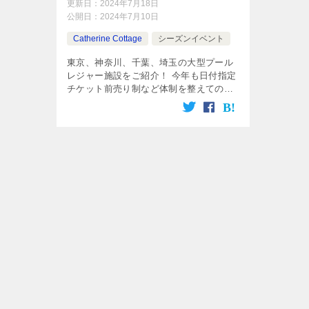
更新日：
2024年7月18日
公開日：
2024年7月10日
Catherine Cottage
シーズンイベント
東京、神奈川、千葉、埼玉の大型プール
レジャー施設をご紹介！ 今年も日付指定
チケット前売り制など体制を整えての営
業が多いようです。各施設の料金、アク
セスなど情報を表にまとめましたので、
それぞれルールやマナーもチェック！
また、プールへお出かけのさいの荷物チ
ェックリストも作りましたので、ぜひ参
考にしてくださいね！