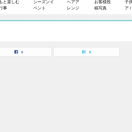
もと楽しむ
シーズンイ
ヘアア
お客様投
子
行事
ベント
レンジ
稿写真
ア 
0
0